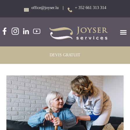
office@joyser.lu
|
+ 352 661 313 314
DEVIS GRATUIT