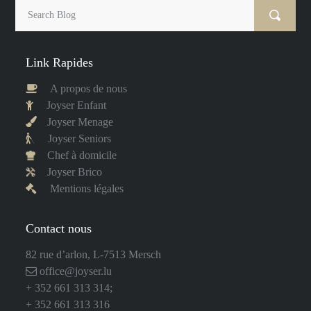
Link Rapides
A propos de nous
Joyser Enfant
Joyser Menage
Joyser Seniors
Chef à domicile
Joyser Brico
Mentions légales
Contact nous
82 rue d’arlon, L-7513 Mersch
office@joyser.lu
+ 352 661 313 314
;
+ 352 661 313 316