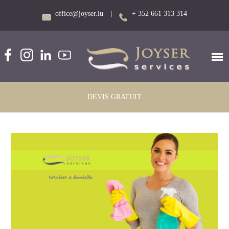
office@joyser.lu
|
+ 352 661 313 314
DEVIS GRATUIT