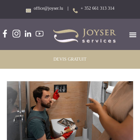
office@joyser.lu
|
+ 352 661 313 314
DEVIS GRATUIT