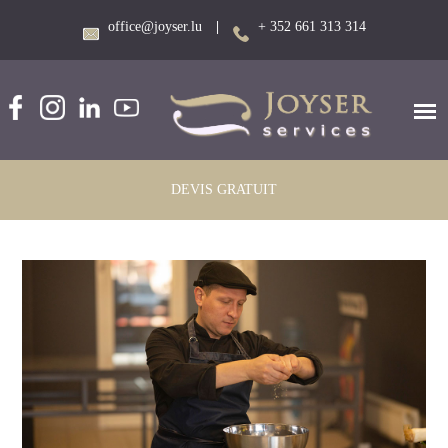
office@joyser.lu
|
+ 352 661 313 314
DEVIS GRATUIT