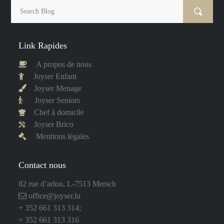
Link Rapides
A propos de nous
Joyser Enfant
Joyser Menage
Joyser Seniors
Chef à domicile
Joyser Brico
Mentions légales
Contact nous
82 rue d’arlon, L-7513 Mersch
office@joyser.lu
+ 352 661 313 314
;
+ 352 661 313 316