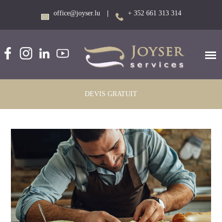
office@joyser.lu
|
+ 352 661 313 314
DEVIS GRATUIT